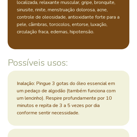
localizada, relaxante muscular, gripe, bronquite,
sinusite, rinite, menstruação dolorosa, acne,
controle de oleosidade, antioxidante forte para a
pele, câimbras, torcicolos, entorse, luxação,
circulação fraca, edemas, hipotensão.
Possíveis usos:
Inalação: Pingue 3 gotas do óleo essencial em
um pedaço de algodão (também funciona com
um lencinho). Respire profundamente por 10
minutos e repita de 3 a 5 vezes por dia
conforme sentir necessidade.