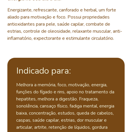
Energizante, refrescante, canforado e herbal, um forte
aliado para motivação e foco. Possui propriedades
antioxidantes para pele, saúde capilar, combate de
estrias, controle de oleosidade, relaxante muscular, anti-
inflamatório, expectorante e estimulante circulatório.
Indicado para:
Melhora a memória, foco, motivação, energia,
funções do fígado e rins, apoio no tratamento da
hepatites, melhora a digestão.
Fraqueza,
sonolência, cansaço físico, fadiga mental, energia
baixa, concentração, estudos, queda de cabelos,
caspas, saúde capilar, estrias, dor muscular e
articular, artrite, retenção de líquidos, gordura