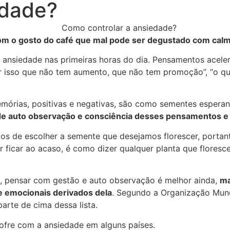
edade?
m o gosto do café que mal pode ser degustado com calm
r a ansiedade nas primeiras horas do dia. Pensamentos ace
por isso que não tem aumento, que não tem promoção”, “o q
órias, positivas e negativas, são como sementes esperan
o de auto observação e consciência desses pensamentos 
os de escolher a semente que desejamos florescer, portan
 ficar ao acaso, é como dizer qualquer planta que flores
m, pensar com gestão e auto observação é melhor ainda,
ma
 e emocionais derivados dela
. Segundo a Organização Mund
parte de cima dessa lista.
ofre com a ansiedade em alguns países.